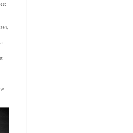
jest
izen,
ia
st
 w