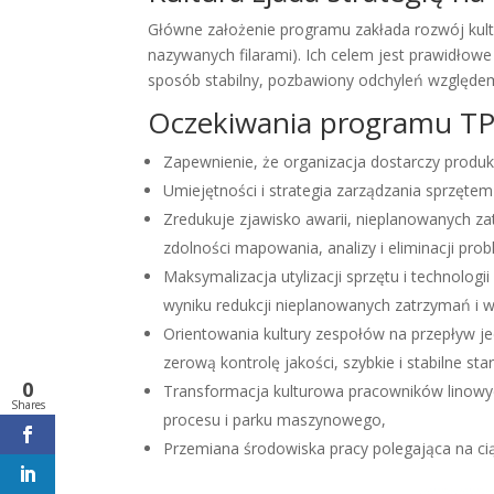
Główne założenie programu zakłada rozwój kultu
nazywanych filarami). Ich celem jest prawidłow
sposób stabilny, pozbawiony odchyleń względe
Oczekiwania programu T
Zapewnienie, że organizacja dostarczy produk
Umiejętności i strategia zarządzania sprzętem 
Zredukuje zjawisko awarii, nieplanowanych za
zdolności mapowania, analizy i eliminacji pro
Maksymalizacja utylizacji sprzętu i technolog
wyniku redukcji nieplanowanych zatrzymań i
Orientowania kultury zespołów na przepływ jed
zerową kontrolę jakości, szybkie i stabilne sta
0
Transformacja kulturowa pracowników linowy
Shares
procesu i parku maszynowego,
Przemiana środowiska pracy polegająca na cią