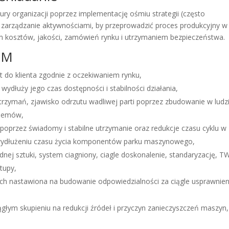
ry organizacji poprzez implementację ośmiu strategii (często
e zarządzanie aktywnościami, by przeprowadzić proces produkcyjny w
m kosztów, jakości, zamówień rynku i utrzymaniem bezpieczeństwa.
PM
t do klienta zgodnie z oczekiwaniem rynku,
wydłuży jego czas dostępności i stabilności działania,
trzymań, zjawisko odrzutu wadliwej parti poprzez zbudowanie w ludz
blemów,
ii poprzez świadomy i stabilne utrzymanie oraz redukcje czasu cyklu w
 wydłużeniu czasu życia komponentów parku maszynowego,
nej sztuki, system ciagniony, ciagle doskonalenie, standaryzację, TW
rtupy,
ch nastawiona na budowanie odpowiedzialności za ciągle usprawnien
głym skupieniu na redukcji źródeł i przyczyn zanieczyszczeń maszyn,