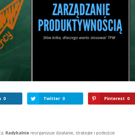
n
0
Twitter
0
Pinterest
0
ji.
Radykalnie
reorganizuje działanie, strategie i podejście