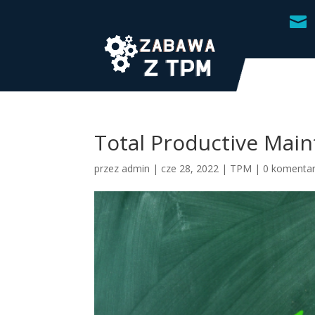

Total Productive Mai
przez
admin
|
cze 28, 2022
|
TPM
|
0 komenta