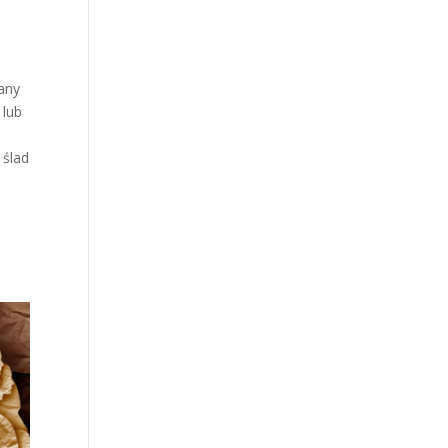
many
 lub
 ślad