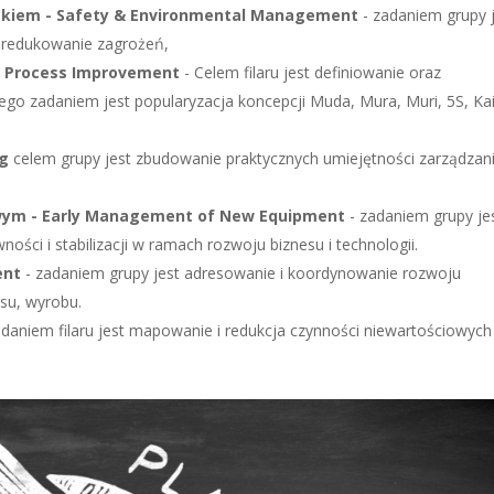
skiem - Safety & Environmental Management
- zadaniem grupy 
i redukowanie zagrożeń,
& Process Improvement
- Celem filaru jest definiowanie oraz
go zadaniem jest popularyzacja koncepcji Muda, Mura, Muri, 5S, Ka
ng
celem grupy jest zbudowanie praktycznych umiejętności zarządzan
wym - Early Management of New Equipment
- zadaniem grupy je
ości i stabilizacji w ramach rozwoju biznesu i technologii.
ent
- zadaniem grupy jest adresowanie i koordynowanie rozwoju
su, wyrobu.
adaniem filaru jest mapowanie i redukcja czynności niewartościowych