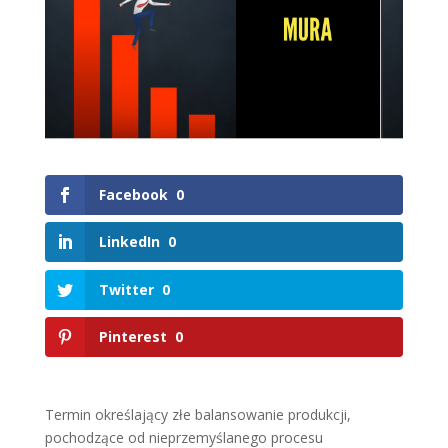
Facebook
0
LinkedIn
0
Twitter
0
Pinterest
0
Termin określający złe balansowanie produkcji,
pochodzące od nieprzemyślanego procesu